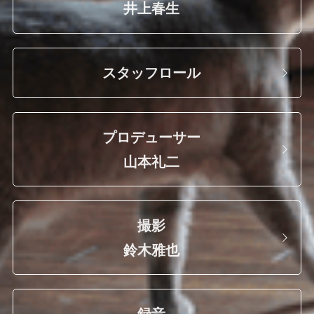
井上春生
スタッフロール
プロデューサー
山本礼二
撮影
鈴木雅也
録音