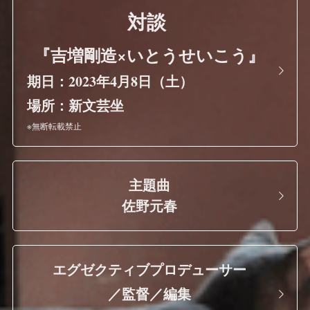
対談 
『吉増剛造×いとうせいこう』
期日：2023年4月8日（土）
場所：新文芸坐
※無断転載禁止　
主題曲
佐野元春
エグゼクティブプロデューサー
／監督／編集