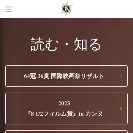
×
ストアカテゴリー
TOP
すべてのカテゴリー
ABROAD
読む・知る
INTRO
MEDIA
64冠 36賞 国際映画祭リザルト
VOICE
THEATER
2023
読む・知る
『8 1/2フィルム賞』
in カンヌ
パンフレット
Eng