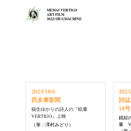
MEMAI VERTIGO
ART FILM
2022©HUGMACHINE
2023/10/6 
2023
西多摩新聞
詩誌
18号
福生ゆかりの詩人の『眩暈
VERTIGO』上映
錯綜
（筆：澤村みどり）
暈　V