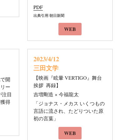
PDF
出典引用 朝日新聞
WEB
2023/4/12 
三田文学
【
映画『眩暈 VERTIGO』舞台
地で開
挨拶  再録】
ェリー
"が注目
吉増剛造 × 今福龍太
を獲得
「ジョナス・メカス いくつもの
言語に流され、たどりついた原
初の言葉」
WEB