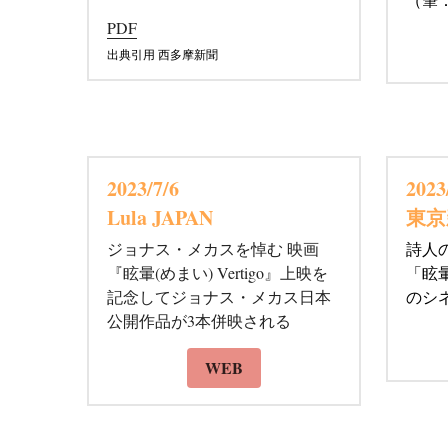
（筆
P
D
F
出典引用 西多摩新聞
2023/7/6
2023
Lula JAPAN
東京
ジョナス・メカスを悼む 映画
詩人
『眩暈(めまい) Vertigo』上映を
「眩
記念してジョナス・メカス日本
のシ
公開作品が3本併映される
WEB