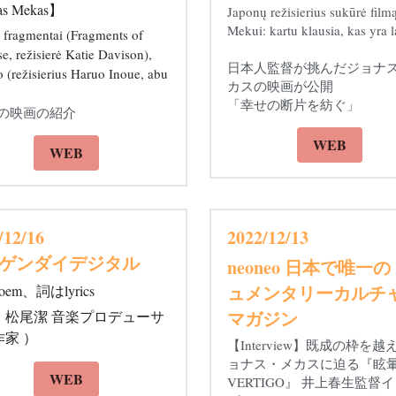
klopediją
radijas ir televizija
s Mekas】 
Japonų režisierius sukūrė filmą
Mekui: kartu klausia, kas yra 
 fragmentai (Fragments of 
e, režisierė Katie Davison), 
日本人監督が挑んだジョナ
o (režisierius Haruo Inoue, abu 
カスの映画が公開
「幸せの断片を紡ぐ」
新の映画の紹介
WEB
WEB
/12/16 
2022/12/13 
ゲンダイデジタル
neoneo 日本で唯一
ュメンタリーカルチ
em、詞はlyrics
マガジン
：
松尾潔 音楽プロデューサ
家 ）
【Interview】既成の枠を越