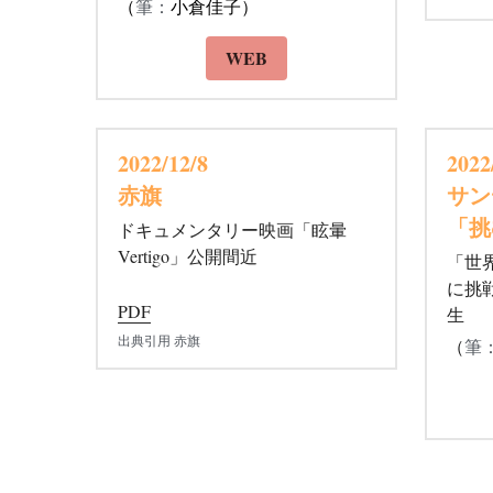
生（映画監督）クローズアップ
（
筆：
小倉佳子）
WEB
2022/12/8 
2022
赤旗
サン
「挑
ドキュメンタリー映画「眩暈 
Vertigo」公開間近
「世
に挑
PDF
生　
出典引用 赤旗
（
筆