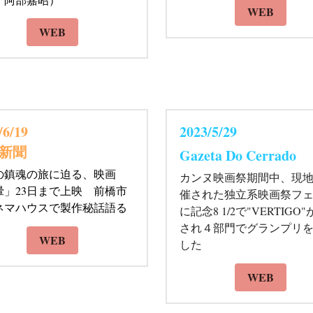
：阿部嘉昭）
WEB
WEB
/6/19 
2023/5/29 
新聞
Gazeta Do Cerrado
の鎮魂の旅に迫る、映画
カンヌ映画祭期間中、現
暈」23日まで上映　前橋市
催された独立系映画祭フ
ネマハウスで製作秘話語る
に記念8 1/2で"VERTIGO
され４部門でグランプリ
WEB
した
WEB