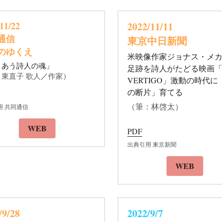
WEB
11/22 
2022/11/11 
通信
東京中日新聞
のゆくえ
米映像作家ジョナス・メ
きあう詩人の魂」
足跡を詩人がたどる映画「
：
東直子 歌人
／
作家）
VERTIGO」激動の時代に
の断片」育てる
（筆：林啓太）
用 共同通信
WEB
PDF
出典引用 東京新聞
WEB