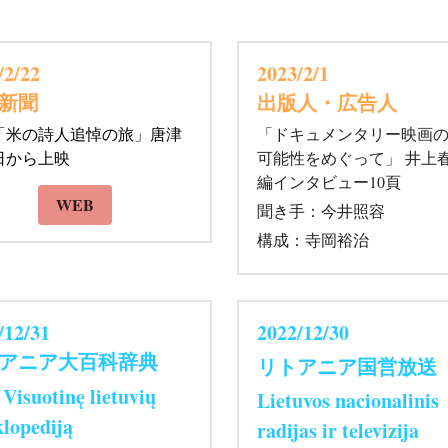
/2/22 
2023/2/1 
新聞
出版人・広告人
「米の詩人追悼の旅」唐津
「ドキュメンタリー映画
日から上映 
可能性をめぐって」 井上
編インタビュー10頁
WEB
聞き手：今井照容 
構成：寺岡裕治
/12/31 
2022/12/30 
アニア大百科辞典
リトアニア国営放送
Visuotinę lietuvių 
Lietuvos nacionalinis 