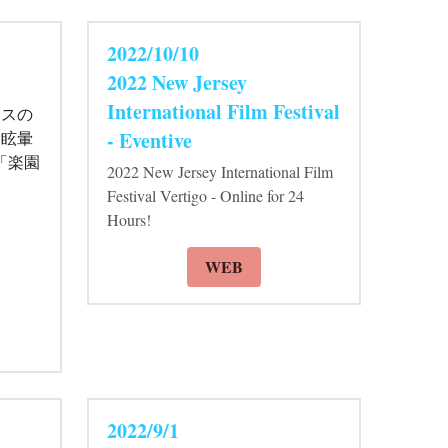
2022/10/10 
2022 New Jersey 
International Film Festival 
カスの
- Eventive
眩暈 
「楽園
2022 New Jersey International Film 
Festival Vertigo - Online for 24 
Hours!
WEB