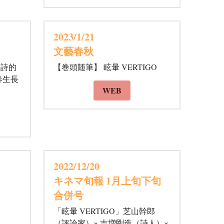
2023/1/21 
文藝春秋
の詩的
【巻頭随筆】 眩暈 VERTIGO
春生長
WEB
2022/12/20 
キネマ旬報 1月上旬下旬
合併号