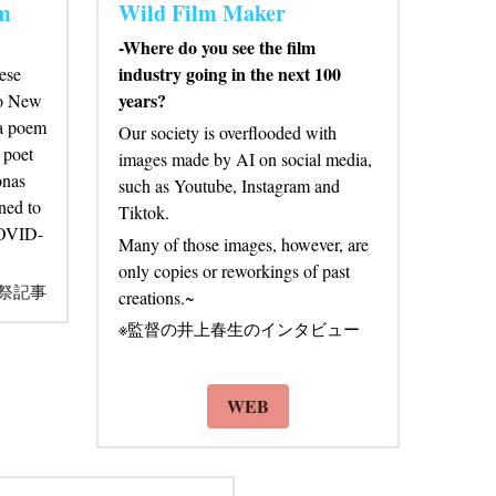
2022/9/1 
lm
Wild Film Maker
-Where do you see the film 
industry going in the next 100 
se 
years?
o New 
a poem 
Our society is overflooded with 
poet 
images made by AI on social media, 
nas 
such as Youtube, Instagram and 
ed to 
Tiktok. 
COVID-
Many of those images, however, are 
only copies or reworkings of past 
祭記事
creations.~
※監督の井上春生のインタビュー
WEB