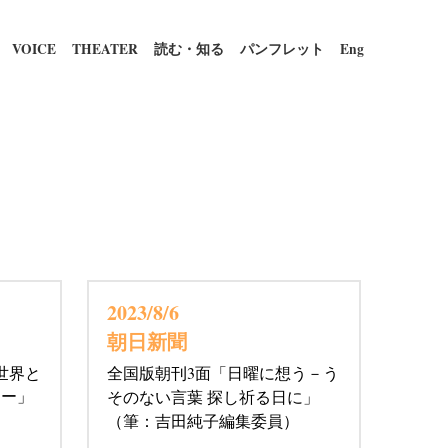
VOICE
THEATER
読む・知る
パンフレット
Eng
2023/8/6 
朝日新聞
世界と
全国版朝刊3面「日曜に想う－う
カー」
そのない言葉 探し祈る日に」
（筆：吉田純子編集委員）