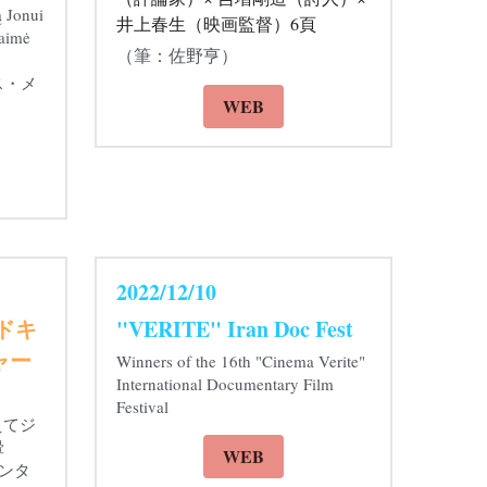
「眩暈 VERTIGO」芝山幹郎
（評論家）× 吉増剛造（詩人）×
 Jonui 
井上春生（映画監督）6頁
laimė
（筆：佐野亨）
ス・メ
WEB
2022/12/10
のドキ
"VERITE" Iran Doc Fest
ャー
Winners of the 16th "Cinema Verite" 
International Documentary Film 
Festival
えてジ