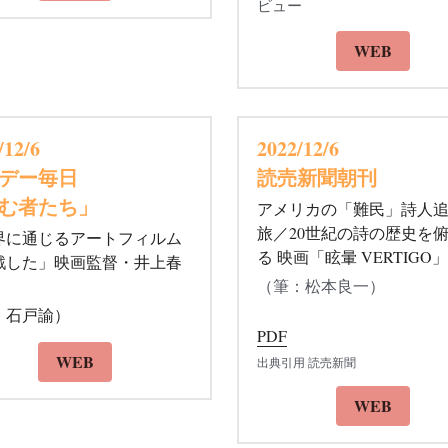
ョナス・メカスに迫る『眩暈
WEB
VERTIGO』 井上春生監督
ビュー
WEB
/12/6 
2022/12/6 
デー毎日
読売新聞朝刊
む者たち」
アメリカの「難民」詩人
旅／20世紀の詩の歴史を
界に通じるアートフィルム
る 映画「眩暈 VERTIGO」
戦した」映画監督・井上春
（筆：松本良一）
：
石戸諭）
PDF
出典引用 読売新聞
WEB