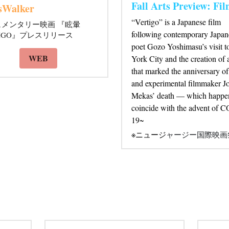
/9/28 
2022/9/7 
Fall Arts Preview: Fi
sWalker
“Vertigo” is a Japanese film 
メンタリー映画 『眩暈 
following contemporary Japane
TIGO』プレスリリース
poet Gozo Yoshimasu’s visit t
WEB
York City and the creation of 
that marked the anniversary of 
and experimental filmmaker Jo
Mekas’ death — which happen
coincide with the advent of 
19~
※ニュージ
ャージー国際映画