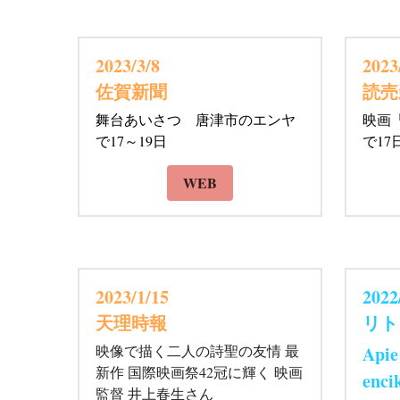
2023/3/8 
2023
佐賀新聞
読売
舞台あいさつ　唐津市のエンヤ
映画
で17～19日
で17
WEB
2023/1/15 
2022
リト
天理時報
Apie 
映像で描く二人の詩聖の友情 最