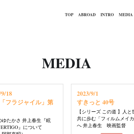
TOP
ABROAD
INTRO
MEDIA
MEDIA
/9/18 
2023/9/1 
「フラジャイル」第
すきっと 40号
【
シリーズ この道 
】
人と
共に歩む「フィルムメイ
のゆたかさ 井上春生『眩
へ 井上春生　映画監督
ERTIGO』について　