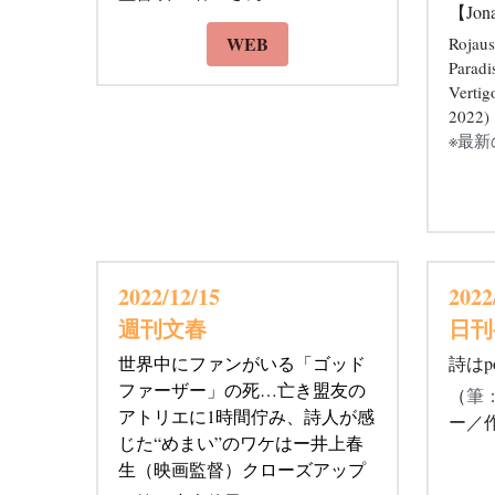
enci
新作 国際映画祭42冠に輝く 映画
監督 井上春生さん
【Jona
Rojaus
WEB
Paradis
Vertig
2022)
※最
2022/12/15 
2022
週刊文春
日刊
世界中にファンがいる「ゴッド
詩はpo
ファーザー」の死…亡き盟友の
（
筆
アトリエに1時間佇み、詩人が感
ー／作
じた“めまい”のワケはー井上春