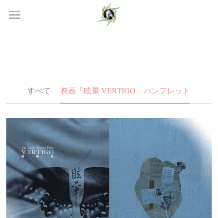
×
ストアカテゴリー
TOP
すべてのカテゴリー
ABROAD
INTRO
すべて
映画「眩暈 VERTIGO」パンフレット
MEDIA
VOICE
THEATER
読む・知る
パンフレット
Eng